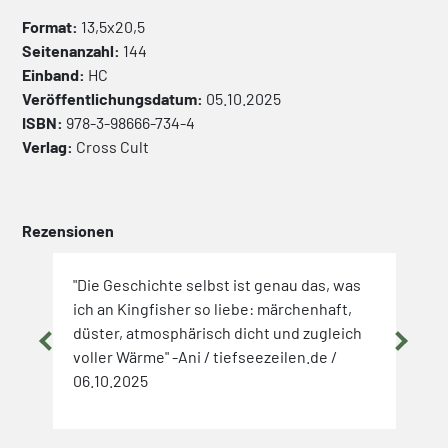
Format:
13,5x20,5
Seitenanzahl:
144
Einband:
HC
Veröffentlichungsdatum:
05.10.2025
ISBN:
978-3-98666-734-4
Verlag:
Cross Cult
Rezensionen
"Die Geschichte selbst ist genau das, was
"Ich
en.
ich an Kingfisher so liebe: märchenhaft,
eine
 und
düster, atmosphärisch dicht und zugleich
schr
voller Wärme" -Ani / tiefseezeilen.de /
Stil
a /
06.10.2025
erke
07.1