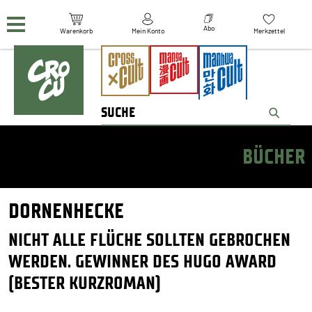
Navigation überspringen
Abo
Warenkorb
Mein Konto
Merkzettel
BÜCHER
DORNENHECKE
NICHT ALLE FLÜCHE SOLLTEN GEBROCHEN
WERDEN. GEWINNER DES HUGO AWARD
(BESTER KURZROMAN)