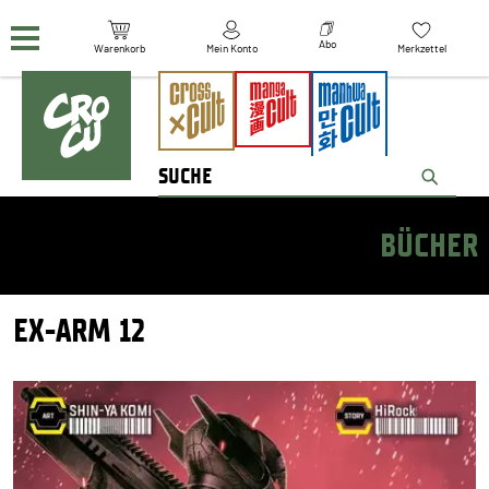
Navigation überspringen
Abo
Warenkorb
Mein Konto
Merkzettel
BÜCHER
EX-ARM 12