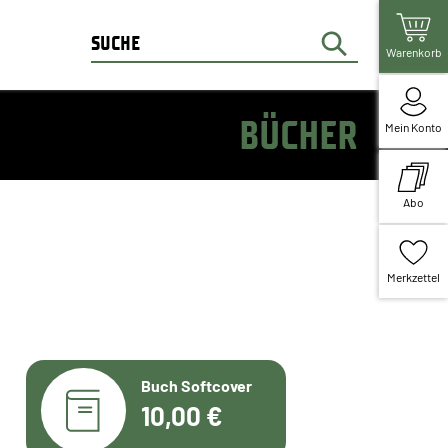
Warenkorb
BÜCHER
Mein Konto
Abo
Merkzettel
Buch Softcover
10,00 €