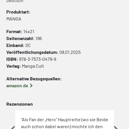
Deutsch
Produktart:
MANGA
Format:
14x21
Seitenanzahl:
196
Einband:
SC
Veröffentlichungsdatum:
08.01.2025
ISBN:
978-3-7573-0479-9
Verlag:
Manga Cult
Alternative Bezugsquellen:
amazon.de
Rezensionen
e-
"Als Fan der „Hero“ Hauptreihe (wo sie Beide
"Ich
auch schon dabei waren) mochte ich den
schm