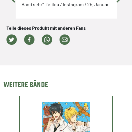
Band sehr" -felilou / Instagram / 25. Januar
Spaß
 hin,
pers
ie
dem 
defi
Teile dieses Produkt mit anderen Fans
rz
gönn
19. 
WEITERE BÄNDE