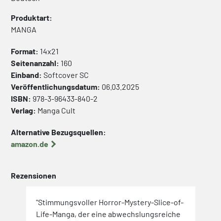
Produktart:
MANGA
Format:
14x21
Seitenanzahl:
160
Einband:
Softcover
SC
Veröffentlichungsdatum:
06.03.2025
ISBN:
978-3-96433-840-2
Verlag:
Manga Cult
Alternative Bezugsquellen:
amazon.de
Rezensionen
ife-
"Stimmungsvoller Horror-Mystery-Slice-of-
"Mie
Life-Manga, der eine abwechslungsreiche
rief