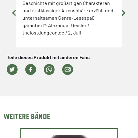
g und
Geschichte mit großartigen Charakteren
Mich
n
und erstklassiger Atmosphäre erzählt und
inte
unterhaltsamen Genre-Lesespaß
zu e
n
garantiert"- Alexander Geisler /
Mehr
r
thelostdungeon.de / 2. Juli
-Chr
Febr
Teile dieses Produkt mit anderen Fans
WEITERE BÄNDE