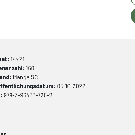
mat:
14x21
enanzahl:
160
band:
Manga
SC
ffentlichungsdatum:
05.10.2022
N:
978-3-96433-725-2
ans