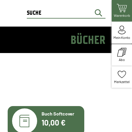
Warenkorb
BÜCHER
Mein Konto
Abo
Merkzettel
Buch Softcover
10,00 €