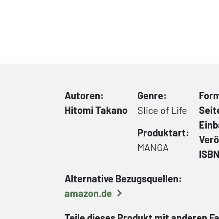
Autoren:
Genre:
For
Hitomi Takano
Slice of Life
Seit
Ein
Produktart:
Verö
MANGA
ISB
Alternative Bezugsquellen:
amazon.de
Teile dieses Produkt mit anderen F