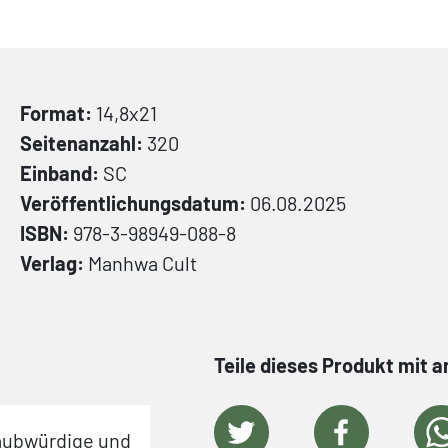
Format:
14,8x21
Seitenanzahl:
320
Einband:
SC
Veröffentlichungsdatum:
06.08.2025
ISBN:
978-3-98949-088-8
Verlag:
Manhwa Cult
Teile dieses Produkt mit 
glaubwürdige und
"Ich finde den Titel super spann