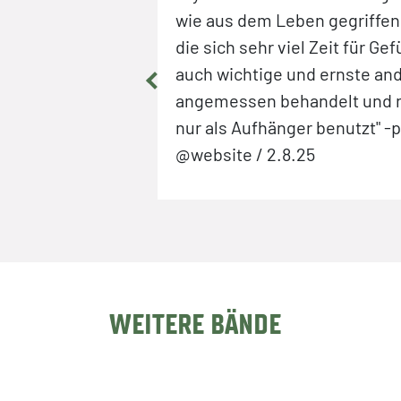
ar nicht
wie aus dem Leben gegriffen
äuft zwar unter
die sich sehr viel Zeit für G
er hatte auch
auch wichtige und ernste a
ente" -
angemessen behandelt und n
04.12.2025
nur als Aufhänger benutzt" -
@website / 2.8.25
WEITERE BÄNDE