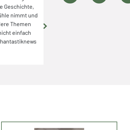
e Geschichte,
neugierig wie sich das ganze ent
efühle nimmt und
mangaschneggi @instagram / 1.
ndere Themen
icht einfach
phantastiknews