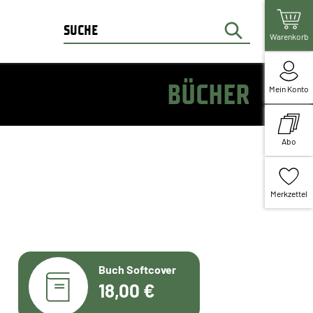
Warenkorb
BÜCHER
Mein Konto
Abo
Merkzettel
Buch Softcover
18,00 €