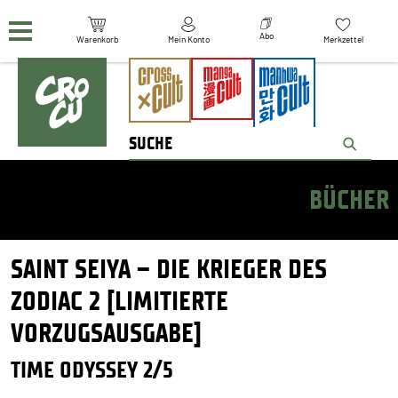
Navigation überspringen
Abo
Warenkorb
Mein Konto
Merkzettel
BÜCHER
SAINT SEIYA – DIE KRIEGER DES
ZODIAC 2 [LIMITIERTE
VORZUGSAUSGABE]
TIME ODYSSEY 2/5