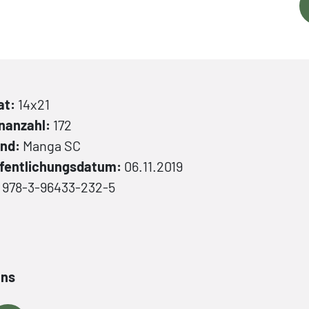
at:
14x21
nanzahl:
172
and:
Manga
SC
fentlichungsdatum:
06.11.2019
:
978-3-96433-232-5
ans