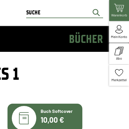
Warenkorb
BÜCHER
Mein Konto
Abo
S 1
Merkzettel
Buch Softcover
10,00 €