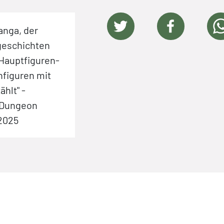
anga, der
geschichten
Hauptfiguren-
figuren mit
hlt" -
t Dungeon
.2025