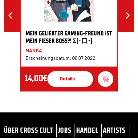
MEIN GELIEBTER GAMING-FREUND IST
MEIN FIESER BOSS?! Σ[･口･]
MANGA
Erscheinungsdatum: 06.07.2022
14,00€
Details
ÜBER CROSS CULT
JOBS
HANDEL
ARTISTS