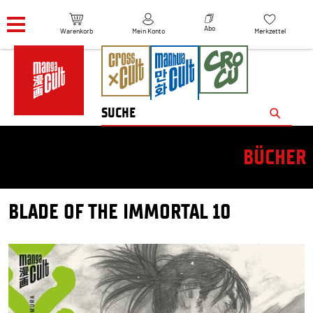
Navigation überspringen
Abo
Warenkorb
Mein Konto
Merkzettel
BÜCHER
BLADE OF THE IMMORTAL 10