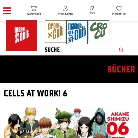
Navigation überspringen
Abo
Warenkorb
Mein Konto
Merkzettel
BÜCHER
CELLS AT WORK! 6