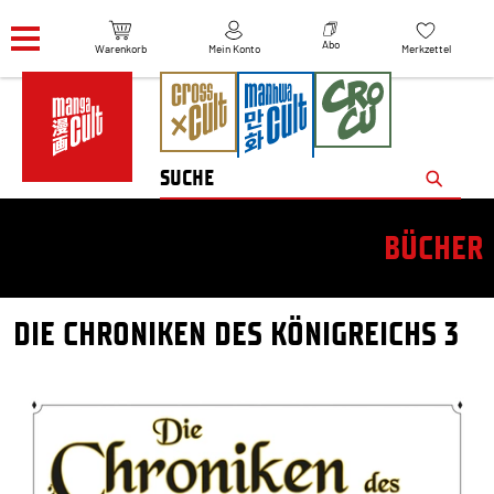
Navigation überspringen
Abo
Warenkorb
Mein Konto
Merkzettel
BÜCHER
DIE CHRONIKEN DES KÖNIGREICHS 3