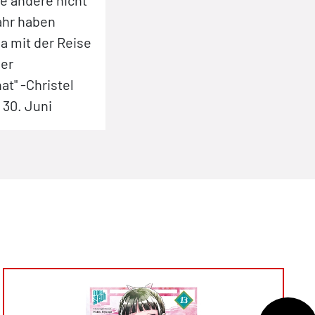
ie andere nicht
ahr haben
a mit der Reise
uer
t" -Christel
 30. Juni