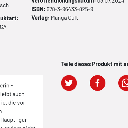
Veröffentlichungsdatum:
03.07.2024
tsch
ISBN:
978-3-96433-825-9
Verlag:
Manga Cult
uktart:
GA
Teile dieses Produkt mit 
rin -
leibt auch
ie, die vor
n
 Hauptfigur