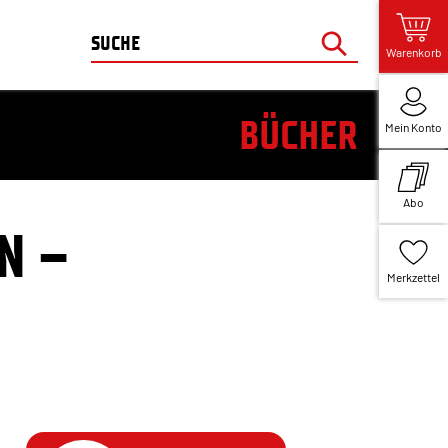
Warenkorb
BÜCHER
Mein Konto
Abo
N –
Merkzettel