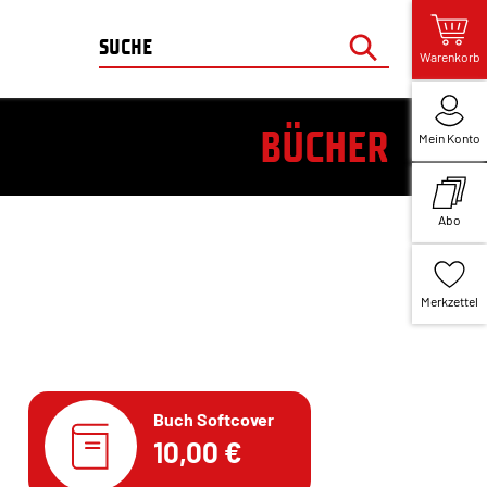
Warenkorb
BÜCHER
Mein Konto
Abo
Merkzettel
Buch Softcover
10,00 €