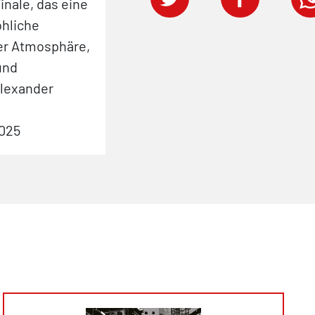
nale, das eine
öhliche
ger Atmosphäre,
und
Alexander
2025