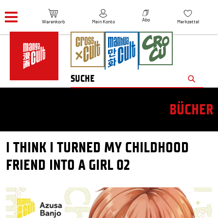
Navigation überspringen
Abo
Warenkorb
Mein Konto
Merkzettel
BÜCHER
I THINK I TURNED MY CHILDHOOD
FRIEND INTO A GIRL 02