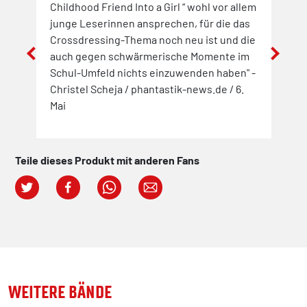
und
Childhood Friend Into a Girl “ wohl vor allem
BL R
junge Leserinnen ansprechen, für die das
Freu
 mich
Crossdressing-Thema noch neu ist und die
Inst
 nix
auch gegen schwärmerische Momente im
t
Schul-Umfeld nichts einzuwenden haben" -
Christel Scheja / phantastik-news.de / 6.
Mai
Teile dieses Produkt mit anderen Fans
WEITERE BÄNDE