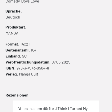
Comedy, Boys Love
Sprache:
Deutsch
Produktart:
MANGA
Format:
14x21
Seitenanzahl:
164
Einband:
SC
Veröffentlichungsdatum:
07.05.2025
ISBN:
978-3-7573-0504-8
Verlag:
Manga Cult
Rezensionen
l-
"Alles in allem dürfte „I Think I Turned My
"Ins