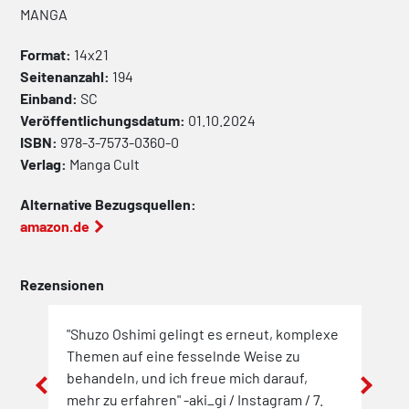
MANGA
Format:
14x21
Seitenanzahl:
194
Einband:
SC
Veröffentlichungsdatum:
01.10.2024
ISBN:
978-3-7573-0360-0
Verlag:
Manga Cult
Alternative Bezugsquellen:
amazon.de
Rezensionen
"Shuzo Oshimi gelingt es erneut, komplexe
"Ins
rbei
Themen auf eine fesselnde Weise zu
auf 
er
behandeln, und ich freue mich darauf,
in d
mehr zu erfahren" -aki_gi / Instagram / 7.
hera