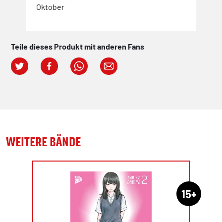
Oktober
und 
.25
zurü
eine
erst
Teile dieses Produkt mit anderen Fans
Chri
Okt
WEITERE BÄNDE
15+