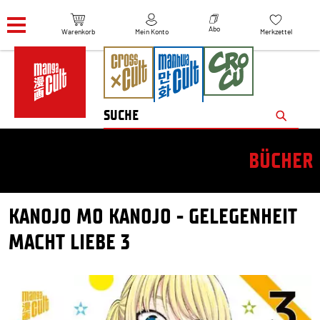
Navigation überspringen
Abo
Warenkorb
Mein Konto
Merkzettel
BÜCHER
KANOJO MO KANOJO - GELEGENHEIT
MACHT LIEBE 3