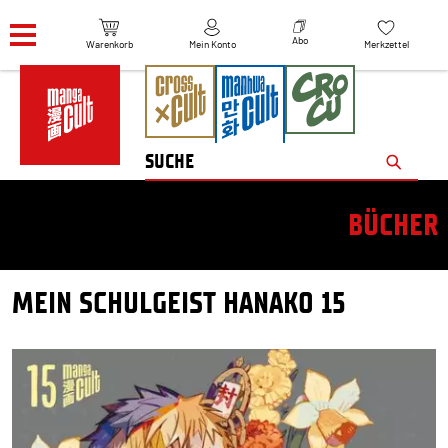
Navigation überspringen
Abo
Warenkorb
Mein Konto
Merkzettel
BÜCHER
MEIN SCHULGEIST HANAKO 15