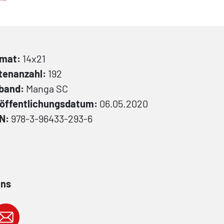
rmat:
14x21
tenanzahl:
192
nband:
Manga
SC
öffentlichungsdatum:
06.05.2020
BN:
978-3-96433-293-6
ans