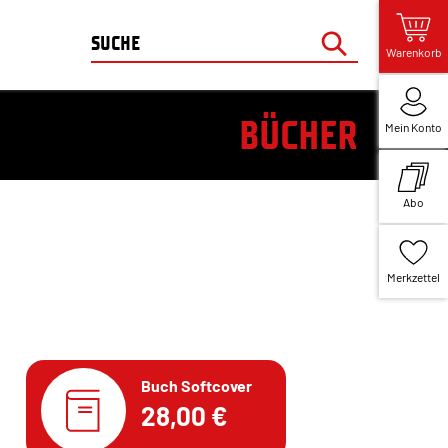
Warenkorb
BÜCHER
Mein Konto
Abo
Merkzettel
Buch Softcover
28,00 €