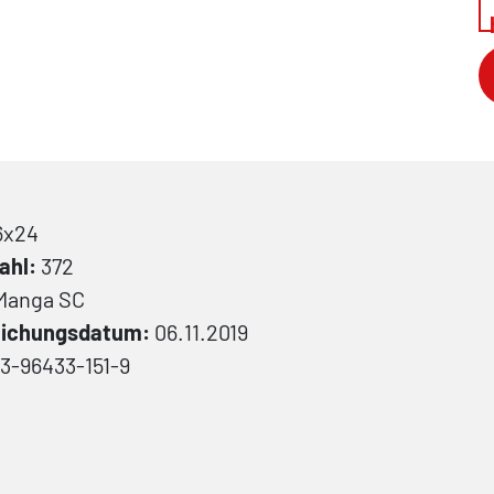
6x24
ahl:
372
Manga
SC
lichungsdatum:
06.11.2019
3-96433-151-9