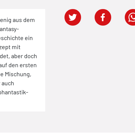
wenig aus dem
antasy-
eschichte ein
zept mit
det, aber doch
auf den ersten
ne Mischung,
r auch
 phantastik-