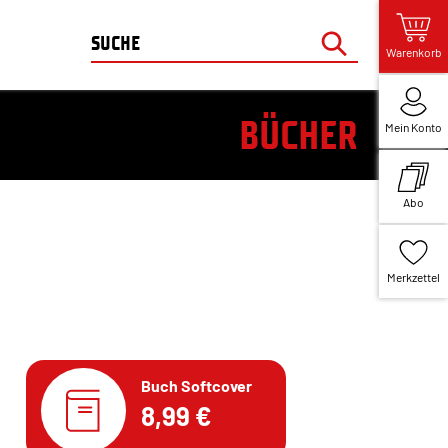
Warenkorb
BÜCHER
Mein Konto
Abo
Merkzettel
Buch Softcover
8,99 €