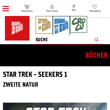
Navigation überspringen
Abo
Warenkorb
Mein Konto
Merkzettel
BÜCHER
STAR TREK - SEEKERS 1
ZWEITE NATUR