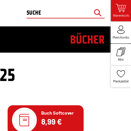
Warenkorb
BÜCHER
Mein Konto
Abo
 25
Merkzettel
Buch Softcover
8,99 €