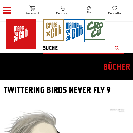
Navigation überspringen
Abo
Warenkorb
Mein Konto
Merkzettel
BÜCHER
TWITTERING BIRDS NEVER FLY 9