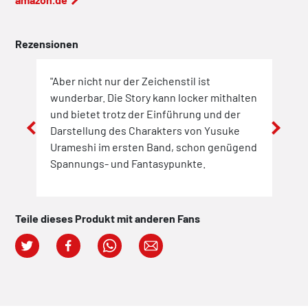
Rezensionen
"Aber nicht nur der Zeichenstil ist
Ich 
einer
wunderbar. Die Story kann locker mithalten
Bänd
und bietet trotz der Einführung und der
und 
en
Darstellung des Charakters von Yusuke
wird
hung
Urameshi im ersten Band, schon genügend
men
Spannungs- und Fantasypunkte.
er /
Teile dieses Produkt mit anderen Fans