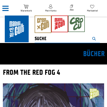
Navigation überspringen
Abo
Warenkorb
Mein Konto
Merkzettel
BÜCHER
FROM THE RED FOG 4