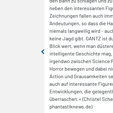
malen Preis ein
den Bann zu schlagen und zu
eden Fan blutiger
neben den interessanten Fig
gen, lebensnahen
Zeichnungen fallen auch im
er herrscht
Andeutungen, so dass die H
mixene, Nr. 128,
niemals langweilig wird - au
keine Jagd gibt. GANTZ ist d
Blick wert, wenn man düster
intelligente Geschichte mag, 
irgendwo zwischen Science F
Horror bewegen und dabei nic
Action und Grausamkeiten se
auch auf interessante Figure
Entwicklungen, die gelegentl
überraschen.« (Christel Sche
phantastiknews.de)