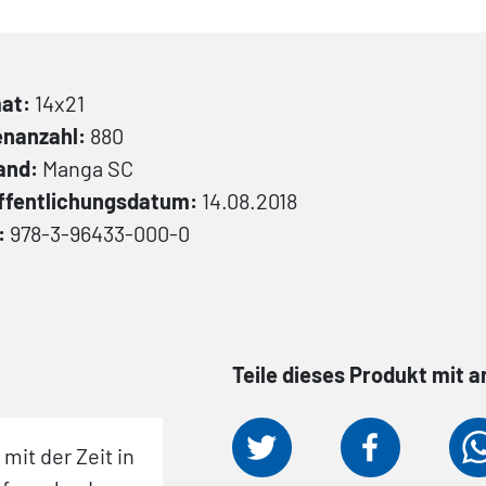
at:
14x21
enanzahl:
880
and:
Manga
SC
ffentlichungsdatum:
14.08.2018
:
978-3-96433-000-0
Teile dieses Produkt mit 
 mit der Zeit in
»Hiroya Okus Sci-Fi-Reihe
Gant