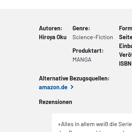
Autoren:
Genre:
Form
Hiroya Oku
Science-Fiction
Seit
Einb
Produktart:
Verö
MANGA
ISBN
Alternative Bezugsquellen:
amazon.de
Rezensionen
e
Gantz
ist längst
»Alles in allem weiß die Serie