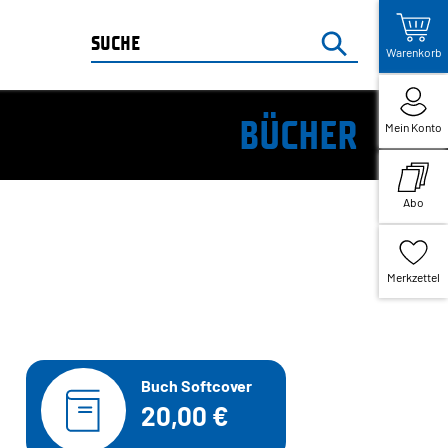
Warenkorb
BÜCHER
Mein Konto
Abo
Merkzettel
Buch Softcover
20,00 €