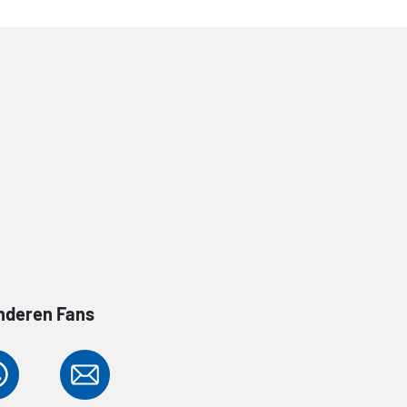
anderen Fans
z
ist längst
»Alles in allem weiß die Serie mit d