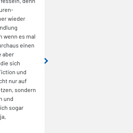
 fesseln, denn
ein Klassiker. Für den schmalen 
uren-
absolutes Must-Have für jeden F
mer wieder
Sci-Fi-Action mit lebendigen, 
andlung
Figuren. Aber Vorsicht: Hier her
ch wenn es mal
extreme Suchtgefahr!« (Comixen
urchaus einen
2018)
e aber
die sich
iction und
ht nur auf
tzen, sondern
n und
ich sogar
ja,