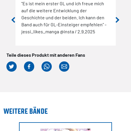
el
"Es ist mein erster GL und ich freue mich
"Die
zu
auf die weitere Entwicklung der
sond
. Und
Geschichte und der beiden. Ich kann den
dies
phäre
Band auch für GL-Einsteiger empfehlen" -
aufk
h ein
jessi_likes_manga @insta / 2.9.2025
Band
gelu
erden
mach
 auch
Teile dieses Produkt mit anderen Fans
Chong
uf
illt,
nd
d
WEITERE BÄNDE
 sein
5