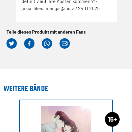
t.
definitiv auf ihre Kosten kommen ?" -
mit 
sbar
jessi_likes_manga @insta / 24.11.2025
Band
a und
inte
dach
wart
Teile dieses Produkt mit anderen Fans
/30.
WEITERE BÄNDE
15+