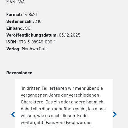
MANHWA
Format:
14,8x21
Seitenanzahl:
316
Einband:
SC
Veröffentlichungsdatum:
03.12.2025
ISBN:
978-3-98949-090-1
Verlag:
Manhwa Cult
Rezensionen
-oh,
"In dritten Teil erfahren wir mehr über die
"Die
n.
vergangenen Jahre der verschiedenen
Gyeo
Charaktere. Das ein oder andere hat mich
Alle
dabei allerdings sehr überrascht. Ich muss
Vera
hwa
wissen, wie es nach diesem Ende
unau
h er
weitergeht! Fans von Gyeol werden
zeig