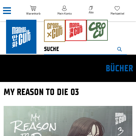
Navigation überspringen
Abo
Warenkorb
Mein Konto
Merkzettel
BÜCHER
MY REASON TO DIE 03