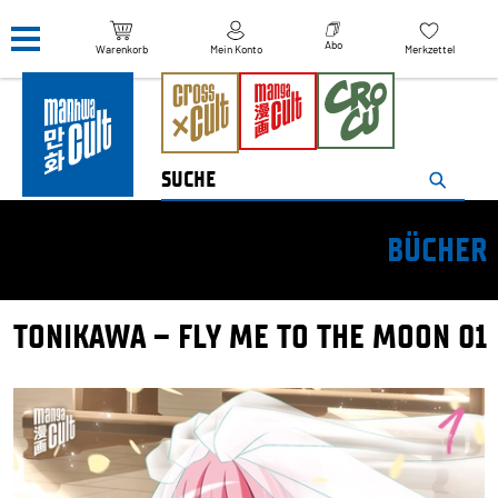
Navigation überspringen
Abo
Warenkorb
Mein Konto
Merkzettel
BÜCHER
TONIKAWA – FLY ME TO THE MOON 01