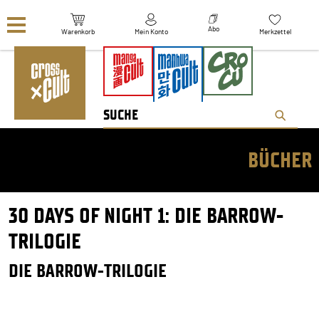
Navigation überspringen
Abo
Warenkorb
Mein Konto
Merkzettel
BÜCHER
30 DAYS OF NIGHT 1: DIE BARROW-
TRILOGIE
DIE BARROW-TRILOGIE