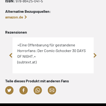
ISBN:
978-86425-041-5
Alternative Bezugsquellen:
amazon.de
Rezensionen
»Eine Offenbarung für gestandene
»Mit
Horrorfans: Der Comic-Schocker 30 DAYS
gara
OF NIGHT.«
(spi
(subtext.at)
Teile dieses Produkt mit anderen Fans