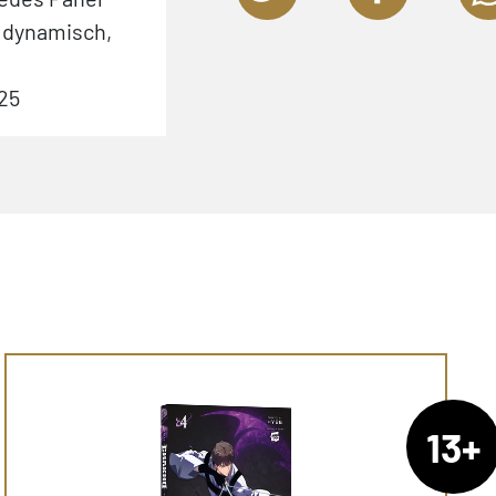
– dynamisch,
25
13+