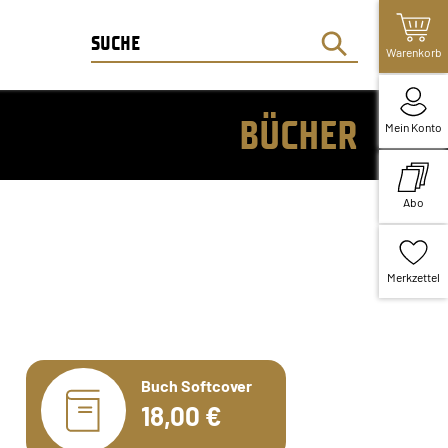
Warenkorb
BÜCHER
Mein Konto
Abo
Merkzettel
Buch Softcover
18,00 €