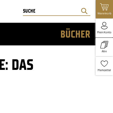
Warenkorb
BÜCHER
Mein Konto
Abo
E: DAS
Merkzettel