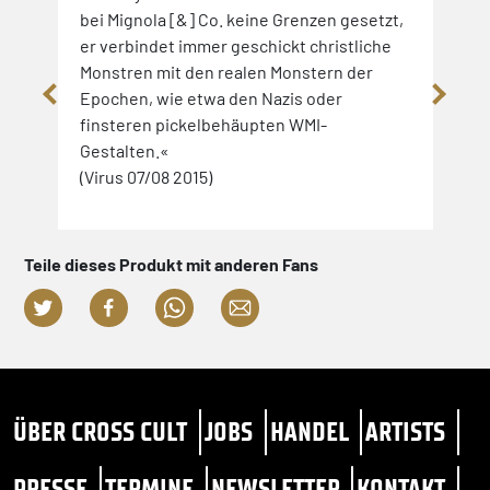
bei Mignola [&] Co. keine Grenzen gesetzt,
(sla
er verbindet immer geschickt christliche
Monstren mit den realen Monstern der
ehr
Epochen, wie etwa den Nazis oder
finsteren pickelbehäupten WMI-
Gestalten.«
(Virus 07/08 2015)
Teile dieses Produkt mit anderen Fans
ÜBER CROSS CULT
JOBS
HANDEL
ARTISTS
PRESSE
TERMINE
NEWSLETTER
KONTAKT