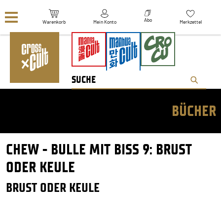
Navigation überspringen
Abo
Warenkorb
Mein Konto
Merkzettel
BÜCHER
CHEW - BULLE MIT BISS 9: BRUST
ODER KEULE
BRUST ODER KEULE