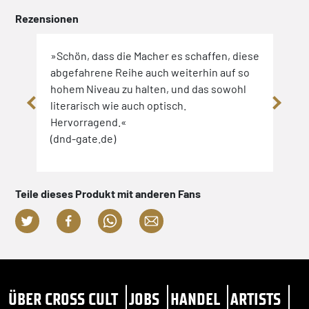
Rezensionen
»Schön, dass die Macher es schaffen, diese
»Wer
ten
abgefahrene Reihe auch weiterhin auf so
abge
en.
hohem Niveau zu halten, und das sowohl
will
den
literarisch wie auch optisch.
Ange
Hervorragend.«
Scha
e
(dnd-gate.de)
kuri
 die
Ausg
mic
dem 
sen.
ein 
Teile dieses Produkt mit anderen Fans
Klas
(spl
ÜBER CROSS CULT
JOBS
HANDEL
ARTISTS