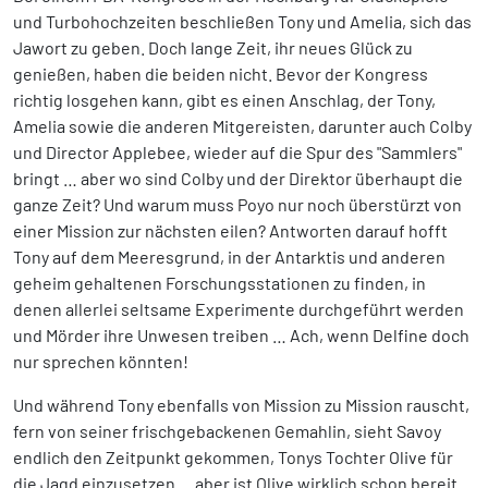
und Turbohochzeiten beschließen Tony und Amelia, sich das
Jawort zu geben. Doch lange Zeit, ihr neues Glück zu
genießen, haben die beiden nicht. Bevor der Kongress
richtig losgehen kann, gibt es einen Anschlag, der Tony,
Amelia sowie die anderen Mitgereisten, darunter auch Colby
und Director Applebee, wieder auf die Spur des "Sammlers"
bringt … aber wo sind Colby und der Direktor überhaupt die
ganze Zeit? Und warum muss Poyo nur noch überstürzt von
einer Mission zur nächsten eilen? Antworten darauf hofft
Tony auf dem Meeresgrund, in der Antarktis und anderen
geheim gehaltenen Forschungsstationen zu finden, in
denen allerlei seltsame Experimente durchgeführt werden
und Mörder ihre Unwesen treiben … Ach, wenn Delfine doch
nur sprechen könnten!
Und während Tony ebenfalls von Mission zu Mission rauscht,
fern von seiner frischgebackenen Gemahlin, sieht Savoy
endlich den Zeitpunkt gekommen, Tonys Tochter Olive für
die Jagd einzusetzen ... aber ist Olive wirklich schon bereit