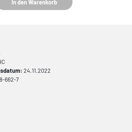
In den Warenkorb
2
HC
gsdatum:
24.11.2022
8-662-7