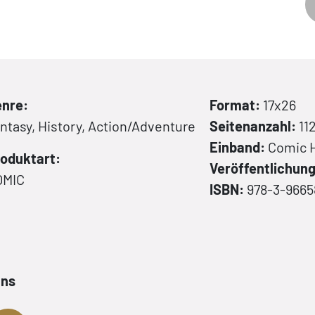
nre:
Format:
17x26
ntasy, History, Action/Adventure
Seitenanzahl:
11
Einband:
Comic
oduktart:
Veröffentlichun
OMIC
ISBN:
978-3-9665
ans