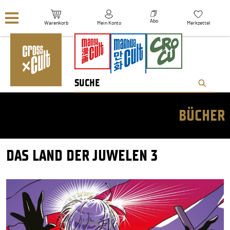
Navigation überspringen
Abo
Warenkorb
Mein Konto
Merkzettel
BÜCHER
DAS LAND DER JUWELEN 3