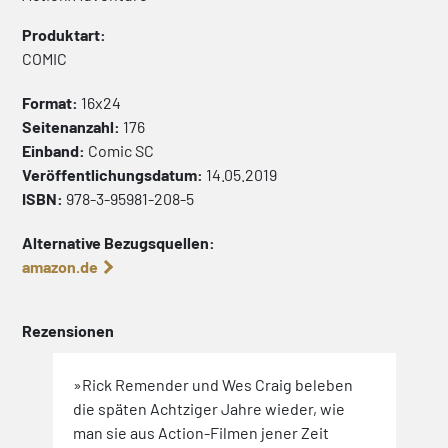
Produktart:
COMIC
Format:
16x24
Seitenanzahl:
176
Einband:
Comic
SC
Veröffentlichungsdatum:
14.05.2019
ISBN:
978-3-95981-208-5
Alternative Bezugsquellen:
amazon.de
Rezensionen
»Rick Remender und Wes Craig beleben
»Ein
die späten Achtziger Jahre wieder, wie
Samm
man sie aus Action-Filmen jener Zeit
Dein