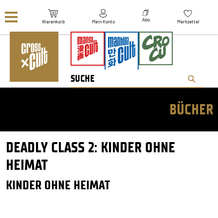
Navigation überspringen
Abo
Warenkorb
Mein Konto
Merkzettel
BÜCHER
DEADLY CLASS 2: KINDER OHNE
HEIMAT
KINDER OHNE HEIMAT