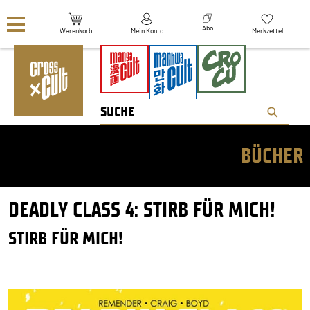
Navigation überspringen
Abo
Warenkorb
Mein Konto
Merkzettel
BÜCHER
DEADLY CLASS 4: STIRB FÜR MICH!
STIRB FÜR MICH!