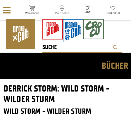
Navigation überspringen
Abo
Warenkorb
Mein Konto
Merkzettel
BÜCHER
DERRICK STORM: WILD STORM -
WILDER STURM
WILD STORM - WILDER STURM