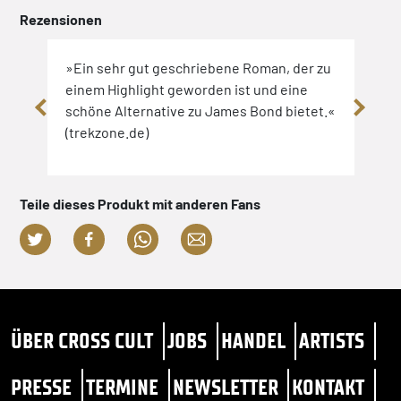
Rezensionen
»Ein sehr gut geschriebene Roman, der zu
»Tol
einem Highlight geworden ist und eine
span
e
schöne Alternative zu James Bond bietet.«
(huf
(trekzone.de)
Teile dieses Produkt mit anderen Fans
ÜBER CROSS CULT
JOBS
HANDEL
ARTISTS
PRESSE
TERMINE
NEWSLETTER
KONTAKT