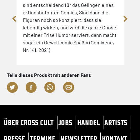
sind entscheidend für das Gelingen eines
schw
aktionsbetonten Comics. Sind dann die
wasc
Figuren noch so konzipiert, dass sie
präs
lebendig wirken, und wird die ganze Chose
Ansp
mit einer Prise Humor serviert, dann macht
sogar ein Gewaltcomic Spaß.« (Comixene,
Nr. 141, 2021)
Teile dieses Produkt mit anderen Fans
ÜBER CROSS CULT
JOBS
HANDEL
ARTISTS
PRESSE
TERMINE
NEWSLETTER
KONTAKT