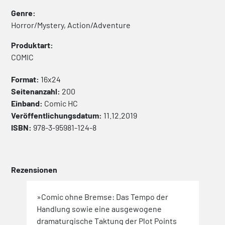
Genre:
Horror/Mystery, Action/Adventure
Produktart:
COMIC
Format:
16x24
Seitenanzahl:
200
Einband:
Comic
HC
Veröffentlichungsdatum:
11.12.2019
ISBN:
978-3-95981-124-8
Rezensionen
»Comic ohne Bremse: Das Tempo der
»DIE!
Handlung sowie eine ausgewogene
TRA
dramaturgische Taktung der Plot Points
BOYS