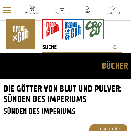
Navigation überspringen
Abo
Warenkorb
Mein Konto
Merkzettel
BÜCHER
DIE GÖTTER VON BLUT UND PULVER:
SÜNDEN DES IMPERIUMS
SÜNDEN DES IMPERIUMS
Leseprobe