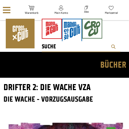
Navigation überspringen
Abo
Warenkorb
Mein Konto
Merkzettel
BÜCHER
DRIFTER 2: DIE WACHE VZA
DIE WACHE - VORZUGSAUSGABE