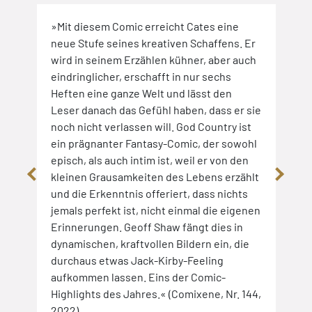
»Mit diesem Comic erreicht Cates eine
»Nac
neue Stufe seines kreativen Schaffens. Er
Schr
wird in seinem Erzählen kühner, aber auch
Erkr
eindringlicher, erschafft in nur sechs
Cate
Heften eine ganze Welt und lässt den
dort
Leser danach das Gefühl haben, dass er sie
Dime
noch nicht verlassen will. God Country ist
dene
ein prägnanter Fantasy-Comic, der sowohl
klei
episch, als auch intim ist, weil er von den
gege
kleinen Grausamkeiten des Lebens erzählt
nur 
und die Erkenntnis offeriert, dass nichts
GOD 
jemals perfekt ist, nicht einmal die eigenen
Artw
Erinnerungen. Geoff Shaw fängt dies in
2022
dynamischen, kraftvollen Bildern ein, die
durchaus etwas Jack-Kirby-Feeling
aufkommen lassen. Eins der Comic-
Highlights des Jahres.« (Comixene, Nr. 144,
2022)