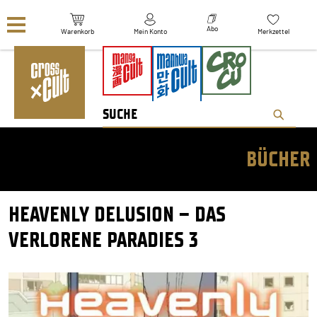
Navigation überspringen
Abo
Warenkorb
Mein Konto
Merkzettel
BÜCHER
HEAVENLY DELUSION – DAS
VERLORENE PARADIES 3