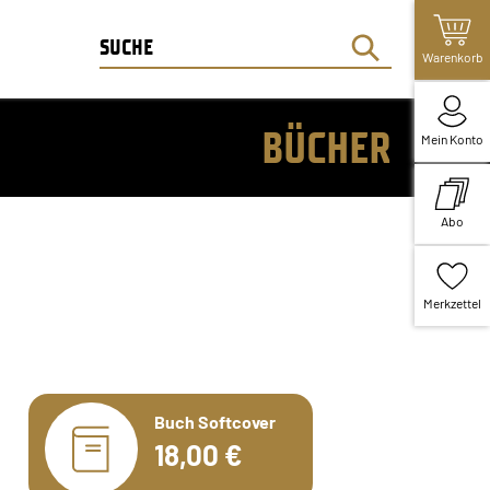
Warenkorb
BÜCHER
Mein Konto
Abo
Merkzettel
Buch Softcover
18,00 €