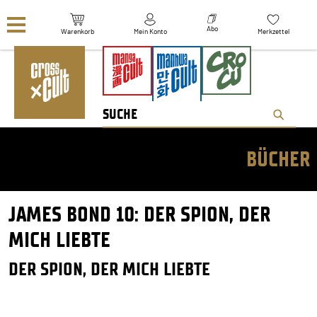
Navigation überspringen
Abo
Warenkorb
Mein Konto
Merkzettel
BÜCHER
JAMES BOND 10: DER SPION, DER
MICH LIEBTE
DER SPION, DER MICH LIEBTE