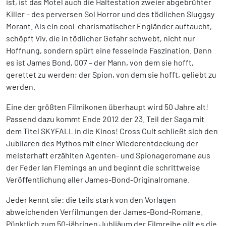
ist, ist das Motel auch die Haltestation zweier abgebrühter
Killer – des perversen Sol Horror und des tödlichen Sluggsy
Morant. Als ein cool-charismatischer Engländer auftaucht,
schöpft Viv, die in tödlicher Gefahr schwebt, nicht nur
Hoffnung, sondern spürt eine fesselnde Faszination. Denn
es ist James Bond, 007 – der Mann, von dem sie hofft,
gerettet zu werden; der Spion, von dem sie hofft, geliebt zu
werden.
Eine der größten Filmikonen überhaupt wird 50 Jahre alt!
Passend dazu kommt Ende 2012 der 23. Teil der Saga mit
dem Titel SKYFALL in die Kinos! Cross Cult schließt sich den
Jubilaren des Mythos mit einer Wiederentdeckung der
meisterhaft erzählten Agenten- und Spionageromane aus
der Feder Ian Flemings an und beginnt die schrittweise
Veröffentlichung aller James-Bond-Originalromane.
Jeder kennt sie: die teils stark von den Vorlagen
abweichenden Verfilmungen der James-Bond-Romane.
Pünktlich zum 50-jährigen Jubliäum der Filmreihe gilt es die