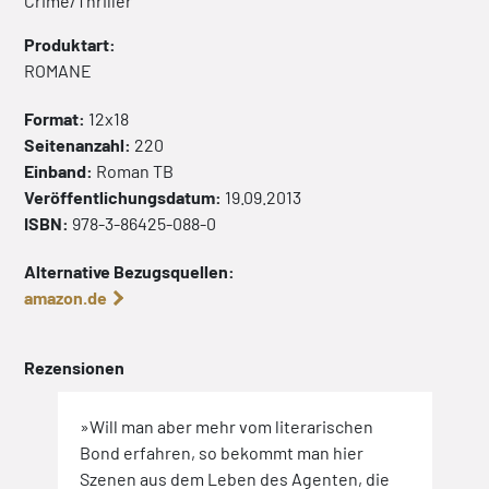
Crime/Thriller
Produktart:
ROMANE
Format:
12x18
Seitenanzahl:
220
Einband:
Roman
TB
Veröffentlichungsdatum:
19.09.2013
ISBN:
978-3-86425-088-0
Alternative Bezugsquellen:
amazon.de
Rezensionen
21.
»Will man aber mehr vom literarischen
»Er 
Bond erfahren, so bekommt man hier
Agen
azin
Szenen aus dem Leben des Agenten, die
vers