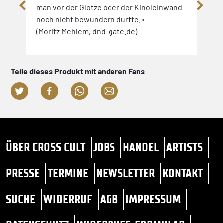
man vor der Glotze oder der Kinoleinwand
Eige
noch nicht bewundern durfte.«
gena
(Moritz Mehlem, dnd-gate.de)
gelu
Sie 
Band
Cros
Teile dieses Produkt mit anderen Fans
(Ale
ÜBER CROSS CULT
JOBS
HANDEL
ARTISTS
PRESSE
TERMINE
NEWSLETTER
KONTAKT
SUCHE
WIDERRUF
AGB
IMPRESSUM