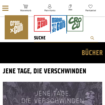
Navigation überspringen
Abo
Warenkorb
Mein Konto
Merkzettel
BÜCHER
JENE TAGE, DIE VERSCHWINDEN